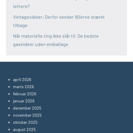
lettere?
Vintagevibber: Derfor vender 90’erne stærkt
tilbage
Når materielle ting ikke slår til: De bedste
gaveidéer uden emballage
april 2026
marts 2026
februar 2026
januar 2026
december 2025
november 2025
oktober 2025
august 2025