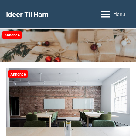
Videre
til
Ideer Til Ham
Menu
indhold
Annonce
Annonce