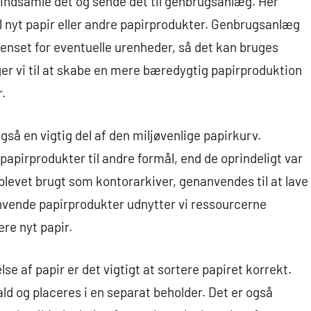
indsamle det og sende det til genbrugsanlæg. Her
il nyt papir eller andre papirprodukter. Genbrugsanlæg
 renset for eventuelle urenheder, så det kan bruges
ger vi til at skabe en mere bæredygtig papirproduktion
.
så en vigtig del af den miljøvenlige papirkurv.
apirprodukter til andre formål, end de oprindeligt var
 blevet brugt som kontorarkiver, genanvendes til at lave
nvende papirprodukter udnytter vi ressourcerne
re nyt papir.
se af papir er det vigtigt at sortere papiret korrekt.
ald og placeres i en separat beholder. Det er også