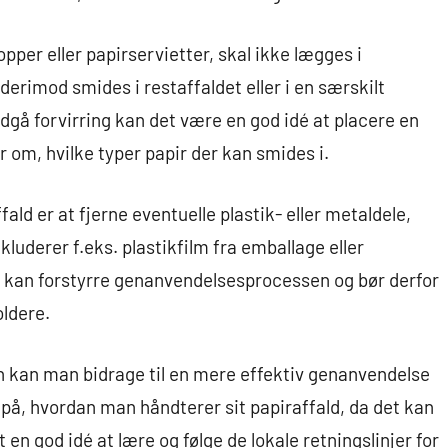
per eller papirservietter, skal ikke lægges i
derimod smides i restaffaldet eller i en særskilt
ndgå forvirring kan det være en god idé at placere en
r om, hvilke typer papir der kan smides i.
fald er at fjerne eventuelle plastik- eller metaldele,
kluderer f.eks. plastikfilm fra emballage eller
er kan forstyrre genanvendelsesprocessen og bør derfor
oldere.
en kan man bidrage til en mere effektiv genanvendelse
på, hvordan man håndterer sit papiraffald, da det kan
 en god idé at lære og følge de lokale retningslinjer for