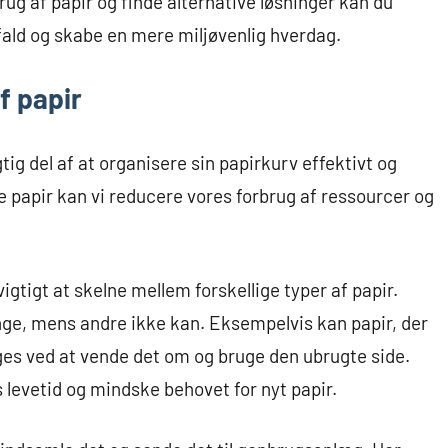
rug af papir og finde alternative løsninger kan du
fald og skabe en mere miljøvenlig hverdag.
f papir
ig del af at organisere sin papirkurv effektivt og
 papir kan vi reducere vores forbrug af ressourcer og
igtigt at skelne mellem forskellige typer af papir.
nge, mens andre ikke kan. Eksempelvis kan papir, der
ges ved at vende det om og bruge den ubrugte side.
 levetid og mindske behovet for nyt papir.