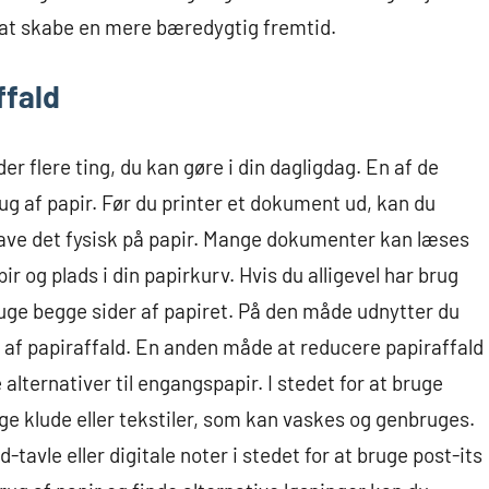
il at skabe en mere bæredygtig fremtid.
ffald
r flere ting, du kan gøre i din dagligdag. En af de
g af papir. Før du printer et dokument ud, kan du
have det fysisk på papir. Mange dokumenter kan læses
ir og plads i din papirkurv. Hvis du alligevel har brug
bruge begge sider af papiret. På den måde udnytter du
 af papiraffald. En anden måde at reducere papiraffald
 alternativer til engangspapir. I stedet for at bruge
e klude eller tekstiler, som kan vaskes og genbruges.
vle eller digitale noter i stedet for at bruge post-its