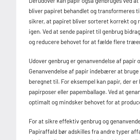
Derudover kan papir også genbruges ved at 
bliver papiret behandlet og transformeres t
sikrer, at papiret bliver sorteret korrekt og
igen. Ved at sende papiret til genbrug bidra
og reducere behovet for at fælde flere træer
Udover genbrug er genanvendelse af papir og
Genanvendelse af papir indebærer at bruge p
beregnet til. For eksempel kan papir, der er
papirposer eller papemballage. Ved at gena
optimalt og mindsker behovet for at produce
For at sikre effektiv genbrug og genanvendel
Papiraffald bør adskilles fra andre typer aff