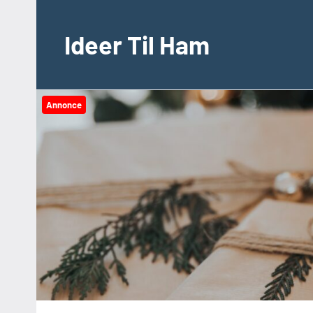
Videre
til
Ideer Til Ham
indhold
Annonce