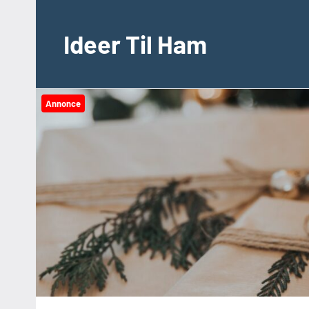
Videre
til
Ideer Til Ham
indhold
Annonce