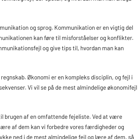
kommunikation og sprog. Kommunikation er en vigtig del
munikationen kan føre til misforståelser og konflikter.
mmunikationsfejl og give tips til, hvordan man kan
og regnskab. Økonomi er en kompleks disciplin, og fejl i
kvenser. Vi vil se på de mest almindelige økonomifejl
.
il brugen af en omfattende fejeliste. Ved at være
lære af dem kan vi forbedre vores færdigheder og
ykke ned i de mest almindelige fejl og lære af dem, så