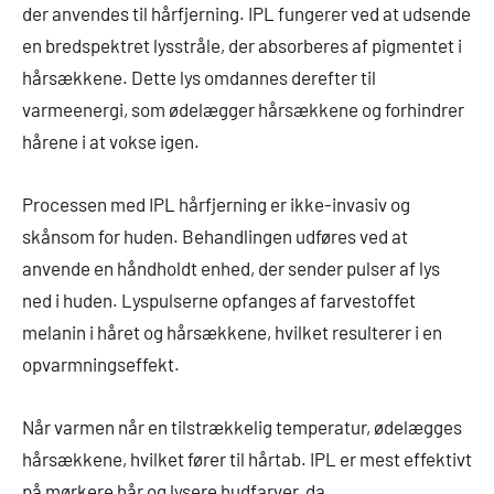
der anvendes til hårfjerning. IPL fungerer ved at udsende
en bredspektret lysstråle, der absorberes af pigmentet i
hårsækkene. Dette lys omdannes derefter til
varmeenergi, som ødelægger hårsækkene og forhindrer
hårene i at vokse igen.
Processen med IPL hårfjerning er ikke-invasiv og
skånsom for huden. Behandlingen udføres ved at
anvende en håndholdt enhed, der sender pulser af lys
ned i huden. Lyspulserne opfanges af farvestoffet
melanin i håret og hårsækkene, hvilket resulterer i en
opvarmningseffekt.
Når varmen når en tilstrækkelig temperatur, ødelægges
hårsækkene, hvilket fører til hårtab. IPL er mest effektivt
på mørkere hår og lysere hudfarver, da