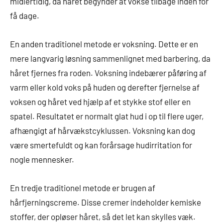
midlertidig, da håret begynder at vokse tilbage inden for
få dage.
En anden traditionel metode er voksning. Dette er en
mere langvarig løsning sammenlignet med barbering, da
håret fjernes fra roden. Voksning indebærer påføring af
varm eller kold voks på huden og derefter fjernelse af
voksen og håret ved hjælp af et stykke stof eller en
spatel. Resultatet er normalt glat hud i op til flere uger,
afhængigt af hårvækstcyklussen. Voksning kan dog
være smertefuldt og kan forårsage hudirritation for
nogle mennesker.
En tredje traditionel metode er brugen af ​​
hårfjerningscreme. Disse cremer indeholder kemiske
stoffer, der opløser håret, så det let kan skylles væk.