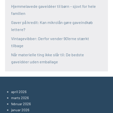
Hjemmelavede gaveidéer til børn – sjovt for hele
familien
Gaver på kredit: Kan mikrolån gøre gaveindkøb
lettere?
Vintagevibber: Derfor vender 90’erne stærkt
tilbage
Når materielle ting ikke slår til: De bedste
gaveidéer uden emballage
april 2026
marts 2026
februar 2026
januar 2026