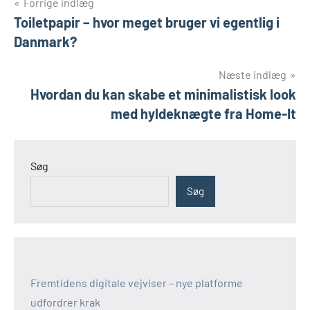
Indlægsnavigation
Forrige indlæg
Toiletpapir – hvor meget bruger vi egentlig i
Danmark?
Næste indlæg
Hvordan du kan skabe et minimalistisk look
med hyldeknægte fra Home-It
Søg
Søg
Fremtidens digitale vejviser – nye platforme
udfordrer krak