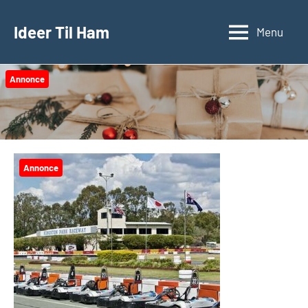
Videre
til
Ideer Til Ham
Menu
indhold
Annonce
Annonce