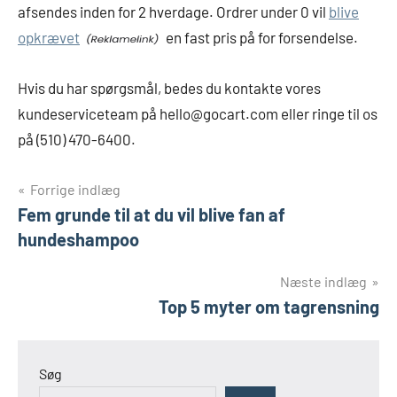
afsendes inden for 2 hverdage. Ordrer under 0 vil
blive
opkrævet
en fast pris på for forsendelse.
Hvis du har spørgsmål, bedes du kontakte vores
kundeserviceteam på
hello@gocart.com
eller ringe til os
på (510) 470-6400.
Indlægsnavigation
Forrige indlæg
Fem grunde til at du vil blive fan af
hundeshampoo
Næste indlæg
Top 5 myter om tagrensning
Søg