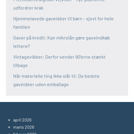
udfordrer krak
Hjemmelavede gaveidéer til børn – sjovt for hele
familien
Gaver på kredit: Kan mikrolån gøre gaveindkøb
lettere?
Vintagevibber: Derfor vender 90’erne stærkt
tilbage
Når materielle ting ikke slår til: De bedste
gaveidéer uden emballage
april 2026
marts 2026