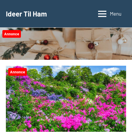
Videre
til
Ideer Til Ham
Menu
indhold
Annonce
Annonce