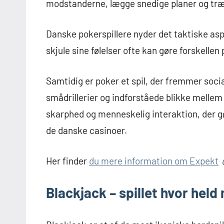
modstanderne, lægge snedige planer og træf
Danske pokerspillere nyder det taktiske aspe
skjule sine følelser ofte kan gøre forskellen 
Samtidig er poker et spil, der fremmer soci
smådrillerier og indforståede blikke melle
skarphed og menneskelig interaktion, der gø
de danske casinoer.
Her finder
du mere information om Expekt
Blackjack – spillet hvor hel