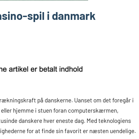
sino-spil i danmark
ltrækningskraft på danskerne. Uanset om det foregår i
no eller hjemme i stuen foran computerskærmen,
tusinde danskere hver eneste dag. Med teknologiens
lighederne for at finde sin favorit er næsten uendelige.