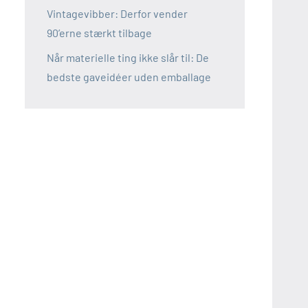
Vintagevibber: Derfor vender
90’erne stærkt tilbage
Når materielle ting ikke slår til: De
bedste gaveidéer uden emballage