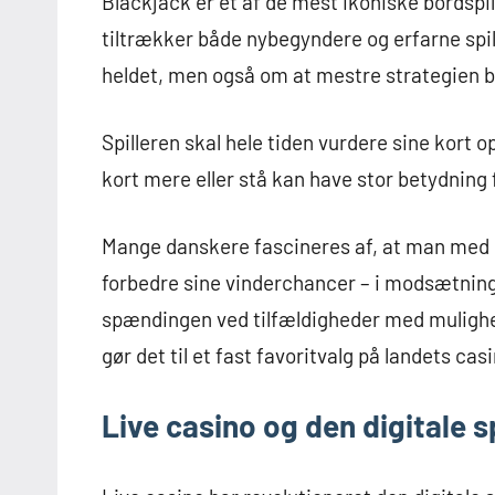
Blackjack er et af de mest ikoniske bordspi
tiltrækker både nybegyndere og erfarne spill
heldet, men også om at mestre strategien b
Spilleren skal hele tiden vurdere sine kort 
kort mere eller stå kan have stor betydning 
Mange danskere fascineres af, at man med 
forbedre sine vinderchancer – i modsætning 
spændingen ved tilfældigheder med mulighed
gør det til et fast favoritvalg på landets cas
Live casino og den digitale s