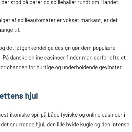
er stod på barer og spillehaller rundt om i landet.
alget af spilleautomater er vokset markant, er det
ange til.
r og det letgenkendelige design gør dem populære
. På danske online casinoer finder man derfor ofte et
hvor chancen for hurtige og underholdende gevinster
ettens hjul
est ikoniske spil på både fysiske og online casinoer i
t snurrende hjul, den lille hvide kugle og den intense