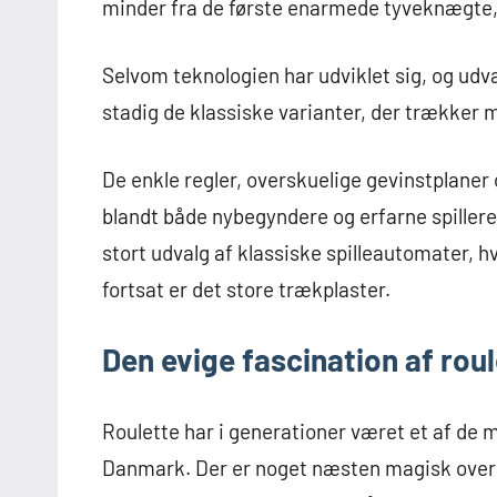
minder fra de første enarmede tyveknægte, d
Selvom teknologien har udviklet sig, og udv
stadig de klassiske varianter, der trækker m
De enkle regler, overskuelige gevinstplane
blandt både nybegyndere og erfarne spillere
stort udvalg af klassiske spilleautomater, 
fortsat er det store trækplaster.
Den evige fascination af roul
Roulette har i generationer været et af de m
Danmark. Der er noget næsten magisk over de