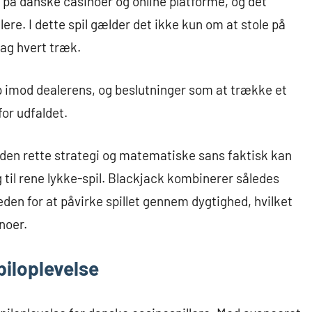
l på danske casinoer og online platforme, og det
ere. I dette spil gælder det ikke kun om at stole på
ag hvert træk.
op imod dealerens, og beslutninger som at trække et
for udfaldet.
den rette strategi og matematiske sans faktisk kan
til rene lykke-spil. Blackjack kombinerer således
en for at påvirke spillet gennem dygtighed, hvilket
inoer.
piloplevelse