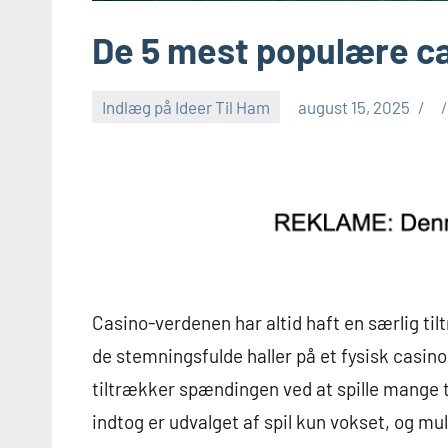
De 5 mest populære ca
Indlæg på Ideer Til Ham
august 15, 2025
Casino-verdenen har altid haft en særlig ti
de stemningsfulde haller på et fysisk casi
tiltrækker spændingen ved at spille mange 
indtog er udvalget af spil kun vokset, og mu