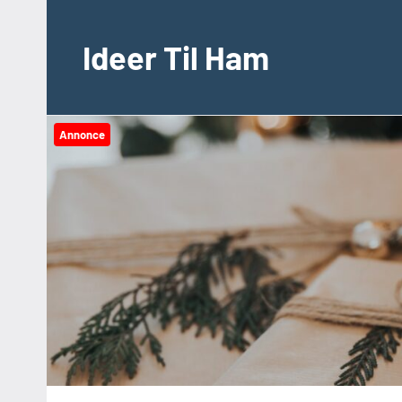
Videre
til
Ideer Til Ham
indhold
Annonce